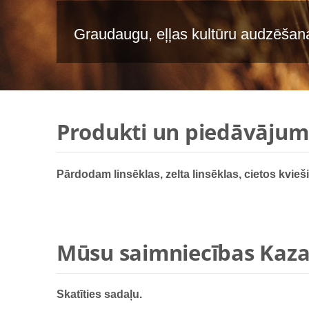
Graudaugu, eļļas kultūru audzēšana
Produkti un piedāvājum
Pārdodam linsēklas, zelta linsēklas, cietos kvieš
Mūsu saimniecības Kaz
Skatīties sadaļu.