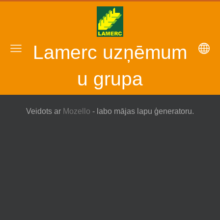
Lamerc uzņēmum
u grupa
Veidots ar
Mozello
- labo mājas lapu ģeneratoru.