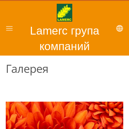
Lamerc група
компаний
Галерея